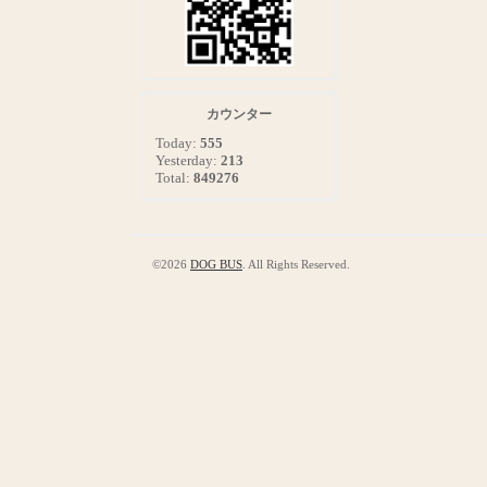
カウンター
Today:
555
Yesterday:
213
Total:
849276
©2026
DOG BUS
. All Rights Reserved.