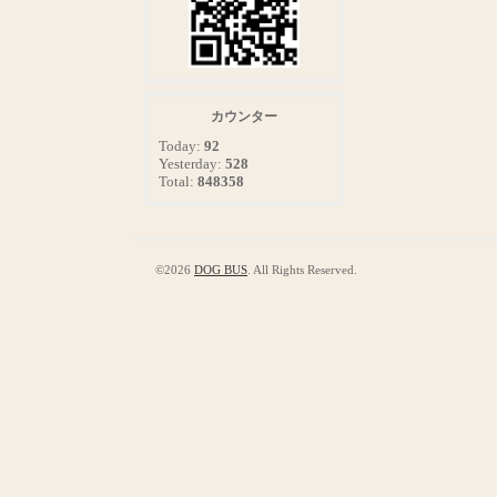
カウンター
Today:
92
Yesterday:
528
Total:
848358
©2026
DOG BUS
. All Rights Reserved.