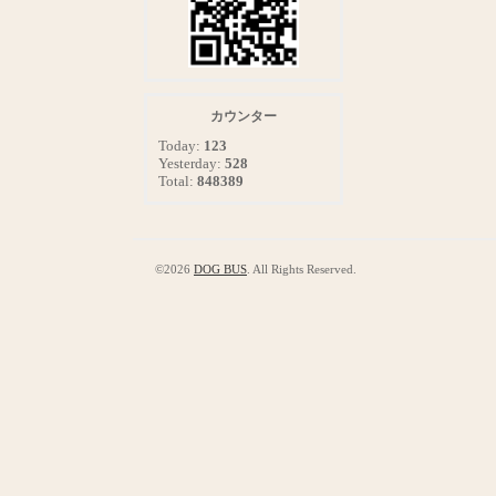
カウンター
Today:
123
Yesterday:
528
Total:
848389
©2026
DOG BUS
. All Rights Reserved.