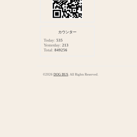
カウンター
Today:
535
Yesterday:
213
Total:
849256
©2026
DOG BUS
. All Rights Reserved.