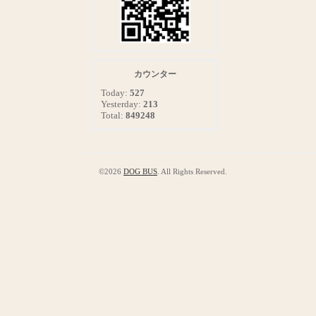
カウンター
Today:
527
Yesterday:
213
Total:
849248
©2026
DOG BUS
. All Rights Reserved.