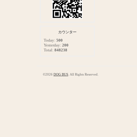
カウンター
Today:
500
Yesterday:
200
Total:
848238
©2026
DOG BUS
. All Rights Reserved.