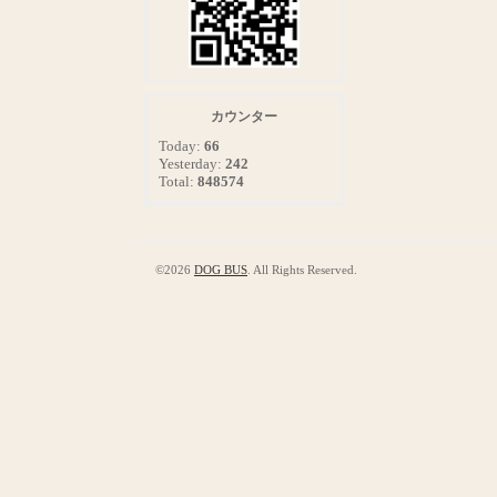
カウンター
Today:
66
Yesterday:
242
Total:
848574
©2026
DOG BUS
. All Rights Reserved.