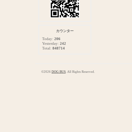
カウンター
Today:
206
Yesterday:
242
Total:
848714
©2026
DOG BUS
. All Rights Reserved.