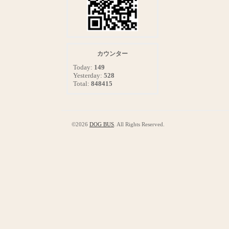
カウンター
Today:
149
Yesterday:
528
Total:
848415
©2026
DOG BUS
. All Rights Reserved.