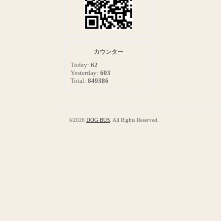
カウンター
Today:
62
Yesterday:
603
Total:
849386
©2026
DOG BUS
. All Rights Reserved.