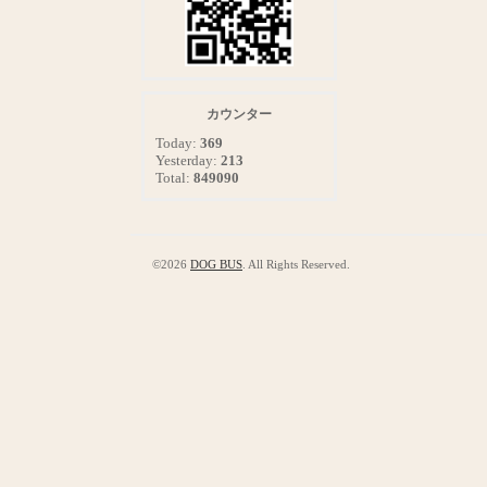
カウンター
Today:
369
Yesterday:
213
Total:
849090
©2026
DOG BUS
. All Rights Reserved.