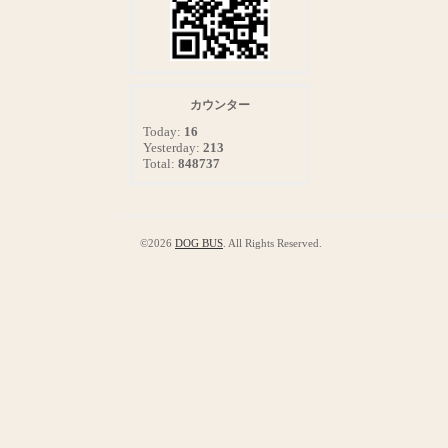
カウンター
Today:
16
Yesterday:
213
Total:
848737
©2026
DOG BUS
. All Rights Reserved.