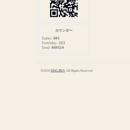
カウンター
Today:
603
Yesterday:
213
Total:
849324
©2026
DOG BUS
. All Rights Reserved.