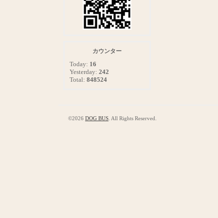
カウンター
Today:
16
Yesterday:
242
Total:
848524
©2026
DOG BUS
. All Rights Reserved.