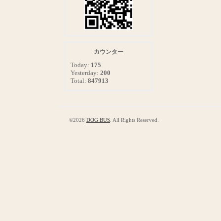
カウンター
Today:
175
Yesterday:
200
Total:
847913
©2026
DOG BUS
. All Rights Reserved.