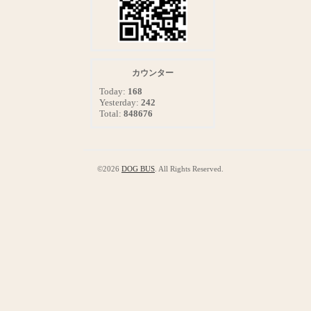
カウンター
Today:
168
Yesterday:
242
Total:
848676
©2026
DOG BUS
. All Rights Reserved.