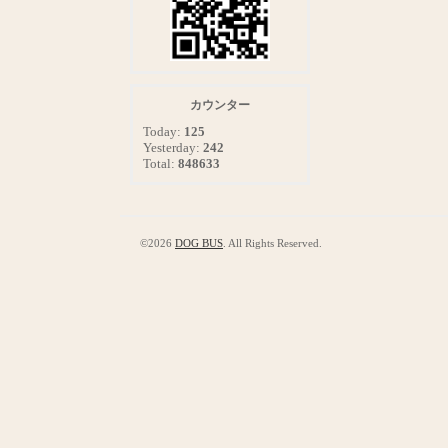
カウンター
Today:
125
Yesterday:
242
Total:
848633
©2026
DOG BUS
. All Rights Reserved.